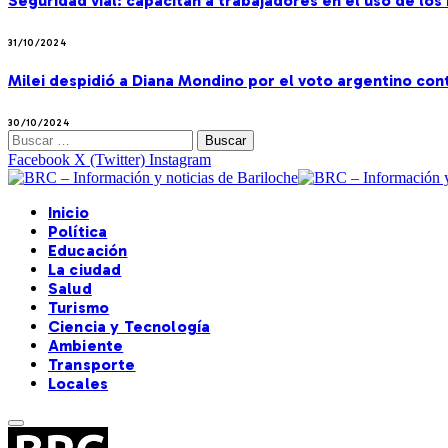
Seguridad vial: capacitan a trabajadores en el uso de lo
31/10/2024
Milei despidió a Diana Mondino por el voto argentino co
30/10/2024
Buscar:
Facebook
X (Twitter)
Instagram
Inicio
Política
Educación
La ciudad
Salud
Turismo
Ciencia y Tecnología
Ambiente
Transporte
Locales