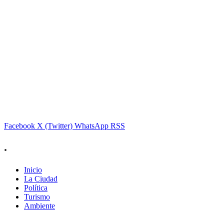
Facebook
X (Twitter)
WhatsApp
RSS
.
Inicio
La Ciudad
Política
Turismo
Ambiente