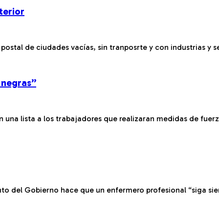
terior
tal de ciudades vacías, sin tranposrte y con industrias y ser
 negras”
n una lista a los trabajadores que realizaran medidas de fuerz
nto del Gobierno hace que un enfermero profesional “siga si