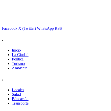
Facebook
X (Twitter)
WhatsApp
RSS
.
Inicio
La Ciudad
Política
Turismo
Ambiente
.
Locales
Salud
Educación
Transporte