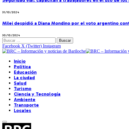
Seguridad vial: capacitan a trabajadores en el uso de lo
31/10/2024
Milei despidió a Diana Mondino por el voto argentino co
30/10/2024
Buscar:
Facebook
X (Twitter)
Instagram
Inicio
Política
Educación
La ciudad
Salud
Turismo
Ciencia y Tecnología
Ambiente
Transporte
Locales