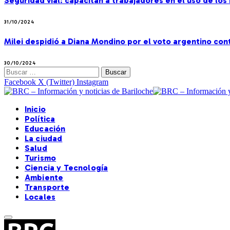
Seguridad vial: capacitan a trabajadores en el uso de lo
31/10/2024
Milei despidió a Diana Mondino por el voto argentino co
30/10/2024
Buscar:
Facebook
X (Twitter)
Instagram
Inicio
Política
Educación
La ciudad
Salud
Turismo
Ciencia y Tecnología
Ambiente
Transporte
Locales