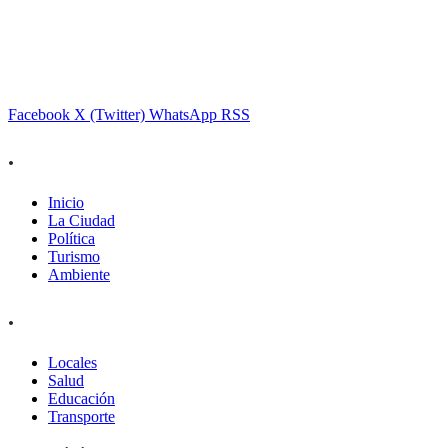
Facebook
X (Twitter)
WhatsApp
RSS
.
Inicio
La Ciudad
Política
Turismo
Ambiente
.
Locales
Salud
Educación
Transporte