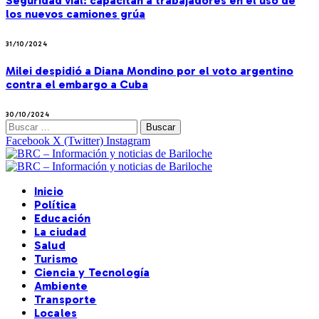
Seguridad vial: capacitan a trabajadores en el uso de
los nuevos camiones grúa
31/10/2024
Milei despidió a Diana Mondino por el voto argentino
contra el embargo a Cuba
30/10/2024
Buscar:
Facebook
X (Twitter)
Instagram
Inicio
Política
Educación
La ciudad
Salud
Turismo
Ciencia y Tecnología
Ambiente
Transporte
Locales