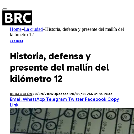
Home
»
La ciudad
»
Historia, defensa y presente del mallín del
kilómetro 12
La ciudad
Historia, defensa y
presente del mallín del
kilómetro 12
REDACCIÓN
20/09/2024
Updated:
20/09/2024
6 Mins Read
Email
WhatsApp
Telegram
Twitter
Facebook
Copy
Link